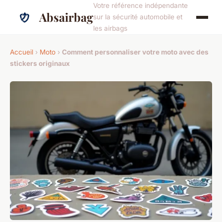
Votre référence indépendante
Absairbag
sur la sécurité automobile et
les airbags
Accueil
›
Moto
›
Comment personnaliser votre moto avec des
stickers originaux